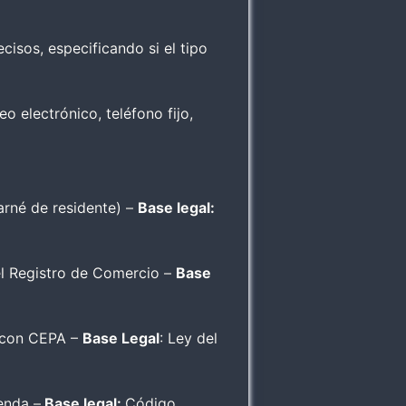
isos, especificando si el tipo
o electrónico, teléfono fijo,
arné de residente) –
Base legal:
el Registro de Comercio –
Base
o con CEPA –
Base Legal
: Ley del
enda –
Base legal:
Código