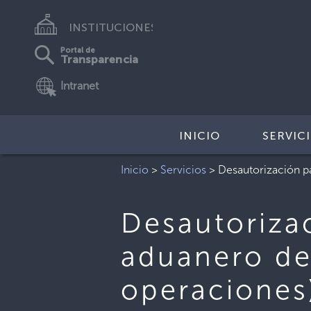
INSTITUCIONES
Portal de
Transparencia
Intranet
INICIO
SERVIC
Inicio
>
Servicios
>
Desautorización p
Desautoriza
aduanero de
operaciones