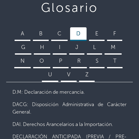
Glosario
A
B
C
D
E
F
G
H
I
J
L
M
N
O
P
R
S
T
U
V
Z
D.M: Declaración de mercancía.
DACG: Disposición Administrativa de Carácter
General.
DAI. Derechos Arancelarios a la Importación.
DECLARACIÓN ANTICIPADA (PREVIA / PRE-