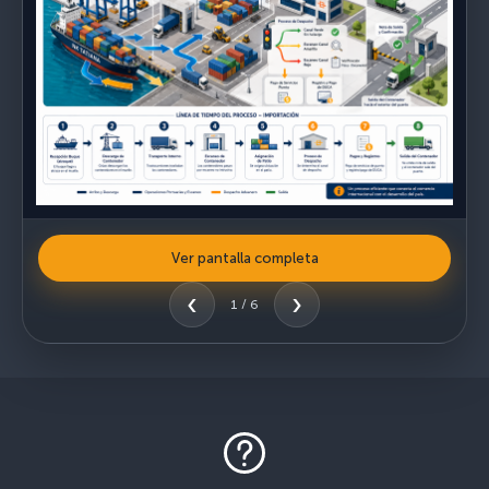
Ver pantalla completa
‹
›
1 / 6
×
01 / 06
Mapa Logístico Puerto de Acajutla