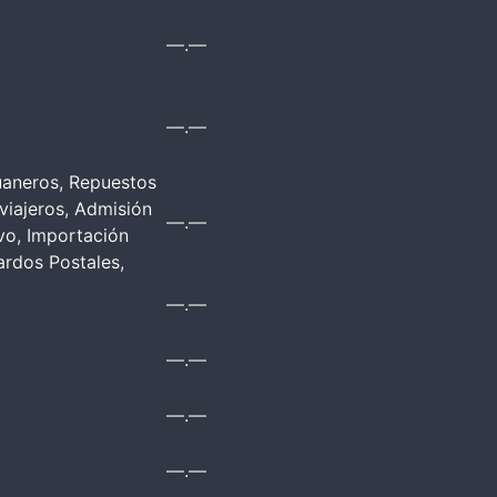
—.—
—.—
duaneros, Repuestos
viajeros, Admisión
—.—
vo, Importación
ardos Postales,
—.—
—.—
—.—
—.—