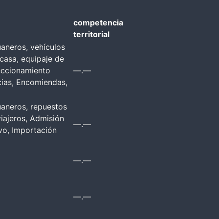
competencia
territorial
uaneros, vehículos
casa, equipaje de
eccionamiento
—.—
cias, Encomiendas,
uaneros, repuestos
iajeros, Admisión
—.—
vo, Importación
—.—
—.—