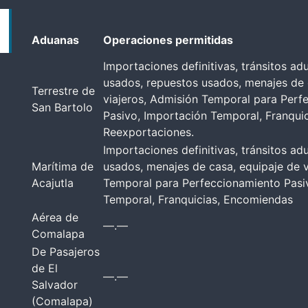
Aduanas
Operaciones permitidas
Importaciones definitivas, tránsitos ad
usados, repuestos usados, menajes de 
Terrestre de
viajeros, Admisión Temporal para Perf
San Bartolo
Pasivo, Importación Temporal, Franqui
Reexportaciones.
Importaciones definitivas, tránsitos ad
Marítima de
usados, menajes de casa, equipaje de v
Acajutla
Temporal para Perfeccionamiento Pasi
Temporal, Franquicias, Encomiendas
Aérea de
—.—
Comalapa
De Pasajeros
de El
—.—
Salvador
(Comalapa)