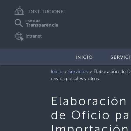
INSTITUCIONES
Portal de
Transparencia
Intranet
INICIO
SERVIC
Inicio
>
Servicios
>
Elaboración de D
envíos postales y otros.
Elaboración
de Oficio p
Importación 