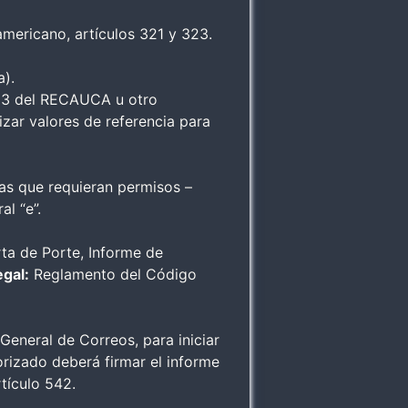
ericano, artículos 321 y 323.
a).
 323 del RECAUCA u otro
zar valores de referencia para
ías que requieran permisos –
l “e”.
ta de Porte, Informe de
egal:
Reglamento del Código
 General de Correos, para iniciar
orizado deberá firmar el informe
tículo 542.