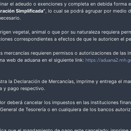
minar el adeudo o exenciones y completa en debida forma 
ración Simplificada”
, lo cual se podrá agrupar por medio d
necesario.
rigen vegetal, animal o que por su naturaleza requiera perm
uciones correspondientes a efectos de que le autoricen el p
as mercancías requieren permisos o autorizaciones de las in
na web de aduana en el siguiente link:
https://aduana2.mh.
stra la Declaración de Mercancías, imprime y entrega el ma
a y pago respectivo.
dor deberá cancelar los impuestos en las instituciones finan
 General de Tesorería o en cualquiera de los bancos autor
fica que el mandamiento de pago este cancelado; imprime y