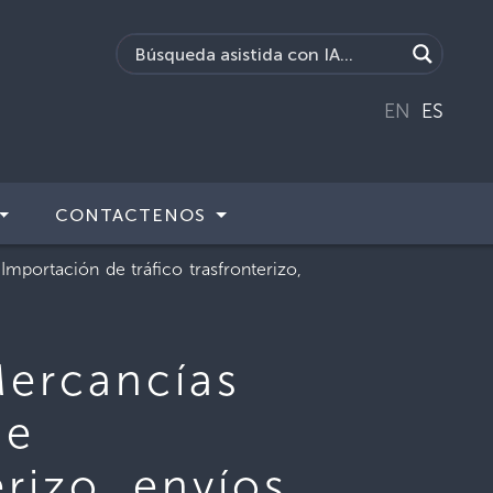
EN
ES
CONTACTENOS
mportación de tráfico trasfronterizo,
Mercancías
de
rizo, envíos