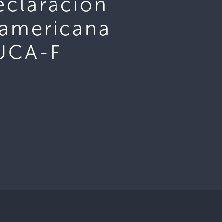
claración
oamericana
UCA-F