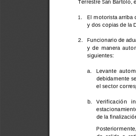
Terrestre San Bartolo, 
1.
El motorista arriba
y dos copias de la
2.
Funcionario de adua
y  de  manera  autom
siguientes:
a.
Levante  autom
debidamente sell
el sector corre
b.
Verificación   i
estacionamiento
de la finalizació
Posteriorment
e
de  salida  a  re