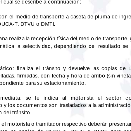
el cual se desc
ribe a continuación:
 con el medio de transporte a caseta de pluma de ingre
 DUCA
-
T, DTVU o DMTI.
na realiza la recepción física del medio de transporte,
ática  la  selectividad,  dependiendo  del  resultado  se  
ático:
finaliza  el  tránsito  y  devuelve  las  copias  de
adas, firmadas, con fecha y hora de arribo (sin viñeta
spondiente para su estacionamiento.
nmediata:
se   le   indica   al 
motorista   el   sector   c
 y los documentos son trasladados a la administració
n del tránsito.
,
el motorista o tramitador respectivo deberán presentars
tirar  las  copias  de  DUCA
-
T,  DTVU  o  DMTI,  para  seg