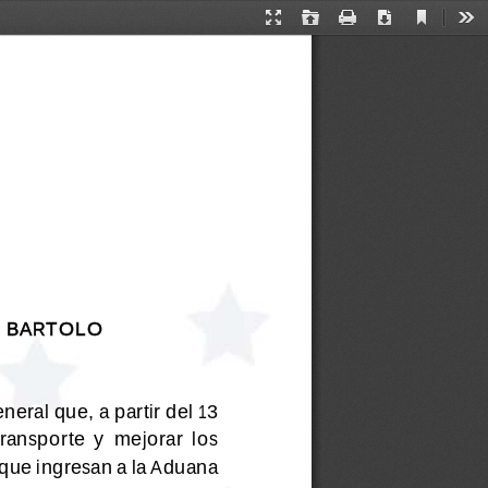
Vista
Modo
Abrir
Imprimir
Descargar
Her
actual
de
presentación
 BARTOLO 
neral que, 
a partir del 13 
transporte  y  mejorar  los 
 que ingresan a la Aduana 