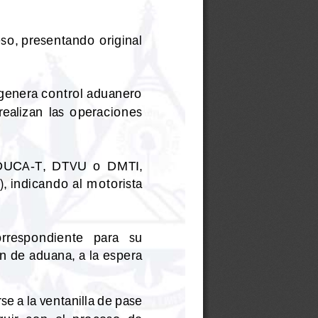
so, presentando original 
 genera control 
aduanero 
realizan  las  operaciones 
  DUCA
-
T,  DTVU  o  DMTI, 
), indicando al motorista 
orrespondiente   para   su 
n de aduana, a la espera 
e a la ventanill
a de pase 
uir  con  el  proceso  de 