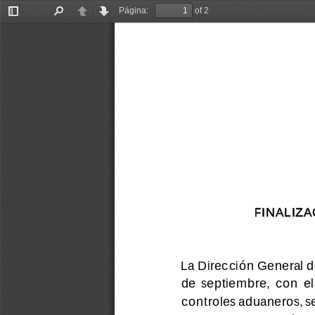
Página:
of 2
Alternar
Buscar
Anterior
Siguiente
barra
lateral
FINALIZ
La Dirección General d
de  septiembre,  con  el 
controles aduaneros, se